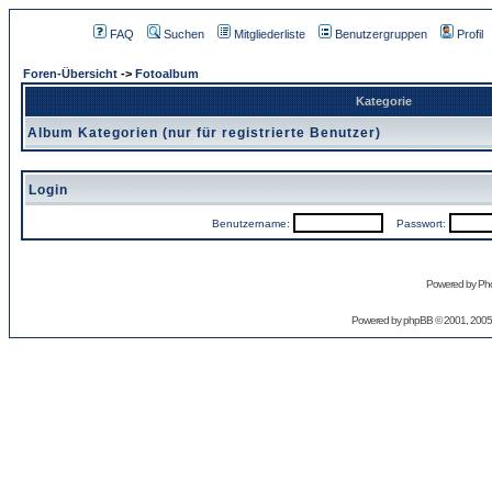
FAQ
Suchen
Mitgliederliste
Benutzergruppen
Profil
Foren-Übersicht
->
Fotoalbum
Kategorie
Album Kategorien (nur für registrierte Benutzer)
Login
Benutzername:
Passwort:
Powered by Pho
Powered by
phpBB
© 2001, 2005