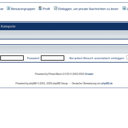
ste
Benutzergruppen
Profil
Einloggen, um private Nachrichten zu lesen
Kategorie
:
Passwort:
Bei jedem Besuch automatisch einloggen
Powered by Photo Album 2.0.53 © 2002-2003
Smartor
Powered by
phpBB
© 2001, 2005 phpBB Group - Deutsche Übersetzung von
phpBB.de