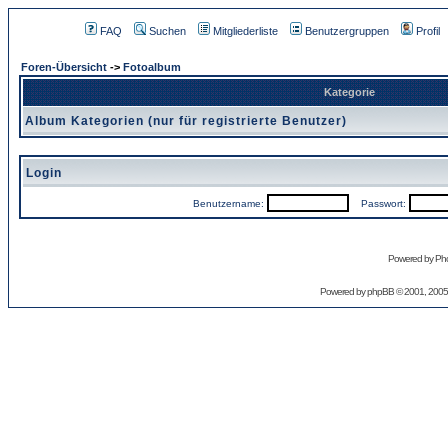
FAQ
Suchen
Mitgliederliste
Benutzergruppen
Profil
Foren-Übersicht
->
Fotoalbum
Kategorie
Album Kategorien (nur für registrierte Benutzer)
Login
Benutzername:
Passwort:
Powered by Pho
Powered by
phpBB
© 2001, 2005