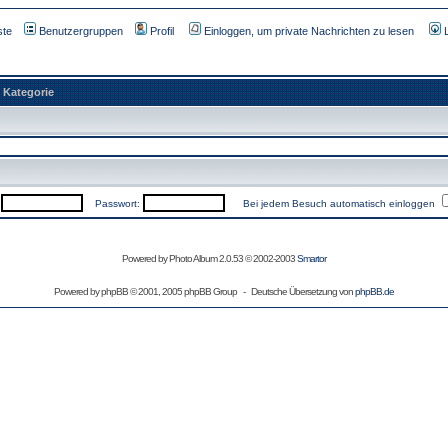
ste
Benutzergruppen
Profil
Einloggen, um private Nachrichten zu lesen
Kategorie
:
Passwort:
Bei jedem Besuch automatisch einloggen
Powered by Photo Album 2.0.53 © 2002-2003
Smartor
Powered by
phpBB
© 2001, 2005 phpBB Group - Deutsche Übersetzung von
phpBB.de