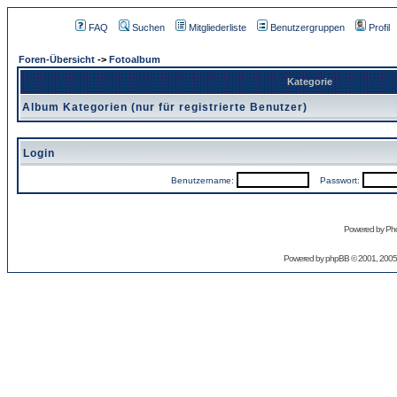
FAQ
Suchen
Mitgliederliste
Benutzergruppen
Profil
Foren-Übersicht
->
Fotoalbum
Kategorie
Album Kategorien (nur für registrierte Benutzer)
Login
Benutzername:
Passwort:
Powered by Pho
Powered by
phpBB
© 2001, 2005