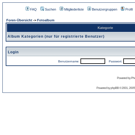
FAQ
Suchen
Mitgliederliste
Benutzergruppen
Profil
Foren-Übersicht
->
Fotoalbum
Kategorie
Album Kategorien (nur für registrierte Benutzer)
Login
Benutzername:
Passwort:
Powered by Pho
Powered by
phpBB
© 2001, 2005