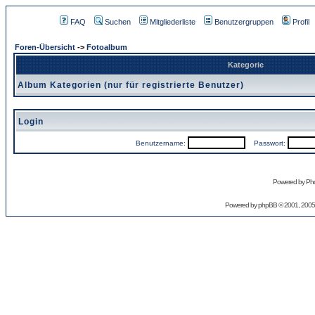
FAQ
Suchen
Mitgliederliste
Benutzergruppen
Profil
Foren-Übersicht
->
Fotoalbum
Kategorie
Album Kategorien (nur für registrierte Benutzer)
Login
Benutzername:
Passwort:
Powered by Pho
Powered by
phpBB
© 2001, 2005