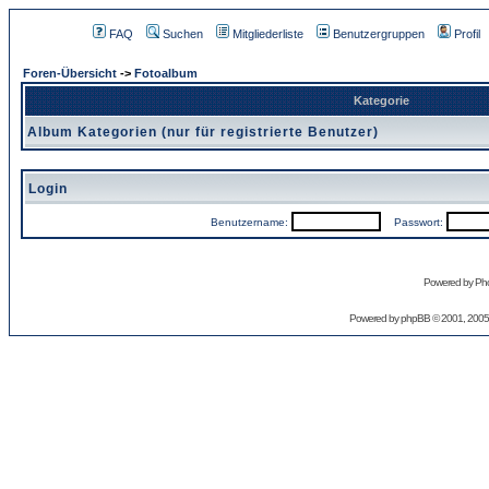
FAQ
Suchen
Mitgliederliste
Benutzergruppen
Profil
Foren-Übersicht
->
Fotoalbum
Kategorie
Album Kategorien (nur für registrierte Benutzer)
Login
Benutzername:
Passwort:
Powered by Pho
Powered by
phpBB
© 2001, 2005