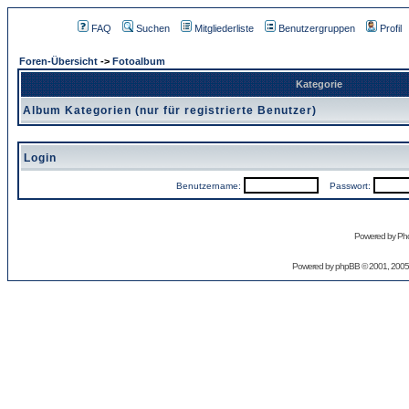
FAQ
Suchen
Mitgliederliste
Benutzergruppen
Profil
Foren-Übersicht
->
Fotoalbum
Kategorie
Album Kategorien (nur für registrierte Benutzer)
Login
Benutzername:
Passwort:
Powered by Pho
Powered by
phpBB
© 2001, 2005